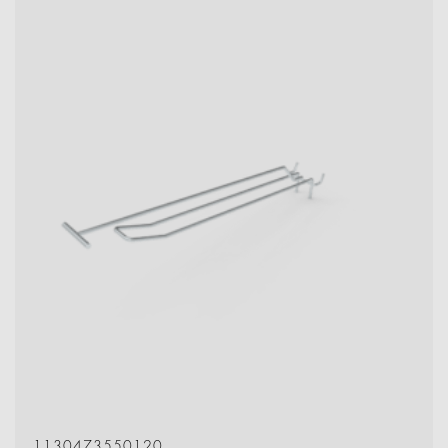
1130473550120