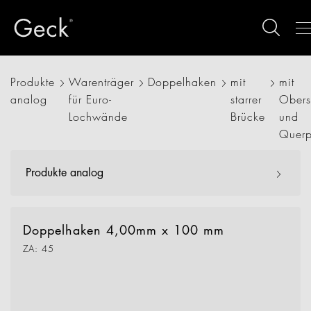
Produkte
Warenträger
Doppelhaken
mit
mit
analog
für Euro-
starrer
Obers
Lochwände
Brücke
und
Querp
Produkte analog
Doppelhaken 4,00mm x 100 mm
ZA: 45