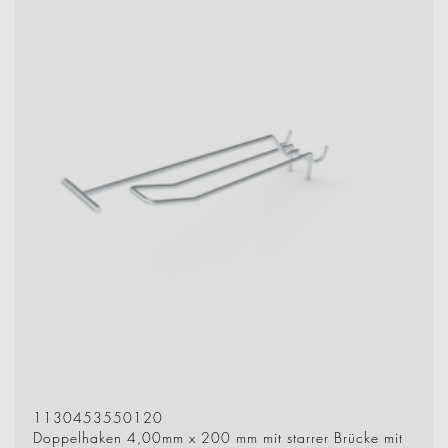
1130453550120
Doppelhaken 4,00mm x 200 mm mit starrer Brücke mit