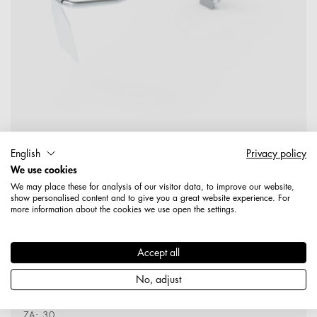
English
Privacy policy
1135541390120
We use cookies
Doppelhaken 4,80mm x 200 mm mit Klappverschluss
We may place these for analysis of our visitor data, to improve our website,
mit Fahne aus Weißblech, verzinkt
show personalised content and to give you a great website experience. For
more information about the cookies we use open the settings.
Produktdetails
Accept all
No, adjust
Doppelhaken 4,80mm x 200 mm
ZA: 30