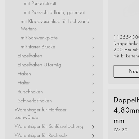
Exhibitions + Event
mit Pendeletikett
mit Preisschild flach, gerundet
Service Provider + Sm
mit Klappverschluss für Lochwand
Mertens
11355430
mit Schwenkplatte
Doppelhake
mit starrer Brücke
200 mm mit 
Einzelhaken
mit Etikette
Einzelhaken U-förmig
Prod
Haken
Halter
Rutschhaken
Doppel
Schwerlasthaken
4,80mm
Warenträger für Hartfaser-
Lochwände
mm
Warenträger für Schlüssellochung
ZA: 30
Warenträger für Rechteck-