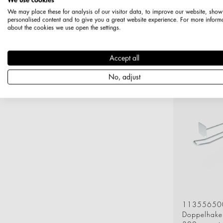
Doppel
We may place these for analysis of our visitor data, to improve our website, show
personalised content and to give you a great website experience. For more inform
4,80mm
about the cookies we use open the settings.
mm
ZA: 30
Accept all
No, adjust
11355650
Doppelhake