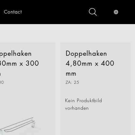
Contact
s
Industry Service
Digital
gital
ppelhaken
Doppelhaken
80mm x 300
4,80mm x 400
m
mm
30
ZA: 25
Kein Produktbild
vorhanden