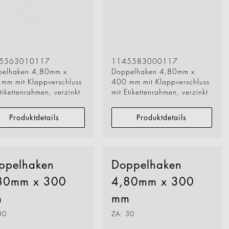
become key figures. Get to
tive system solutions from
5563010117
1145583000117
pelhaken 4,80mm x
Doppelhaken 4,80mm x
mm mit Klappverschluss
400 mm mit Klappverschluss
Etikettenrahmen, verzinkt
mit Etikettenrahmen, verzinkt
Produktdetails
Produktdetails
ppelhaken
Doppelhaken
80mm x 300
4,80mm x 300
m
mm
30
ZA: 30