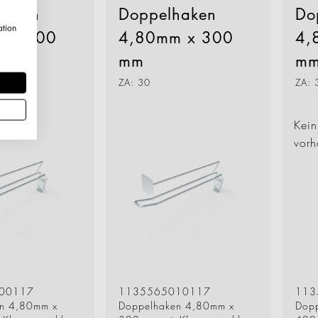
haken
Doppelhaken
Do
ation
 x 300
4,80mm x 300
4,
mm
m
ZA: 30
ZA: 
Kein
vor
00117
1135565010117
113
n 4,80mm x
Doppelhaken 4,80mm x
Dop