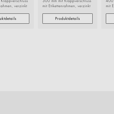
Klappverschluss
300 mm mit Klappverschluss
400 
nrahmen, verzinkt
mit Etikettenrahmen, verzinkt
mit 
uktdetails
Produktdetails