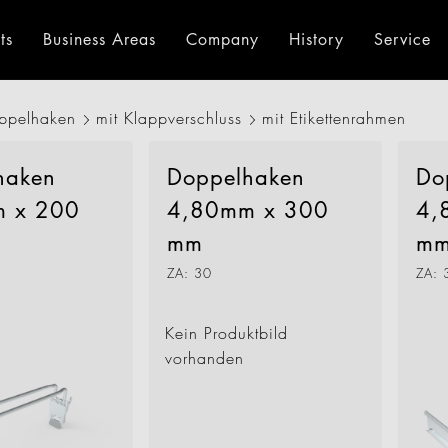
ts
Business Areas
Company
History
Service
ppelhaken
mit Klappverschluss
mit Etikettenrahmen
ngs
Shopping Trolleys
About us
Consulting
Environment
Retail Displays
Downloads
History
Pricing Display
Geck Di
International
Germany
haken
Doppelhaken
Do
 x 200
4,80mm x 300
4,
mm
m
ZA: 30
ZA: 
ion
Kein Produktbild
vorhanden