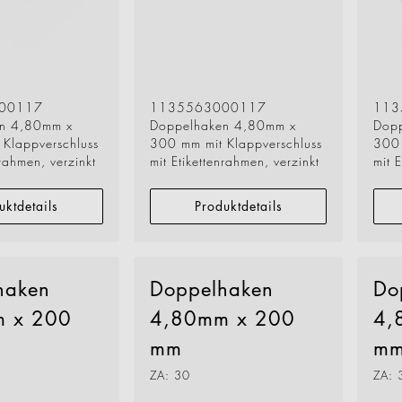
When walkways 
know the innova
Geck now.
all Business
learn more
00117
1135563000117
113
n 4,80mm x
Doppelhaken 4,80mm x
Dop
Klappverschluss
300 mm mit Klappverschluss
300 
nrahmen, verzinkt
mit Etikettenrahmen, verzinkt
mit 
uktdetails
Produktdetails
haken
Doppelhaken
Do
 x 200
4,80mm x 200
4,
mm
m
ZA: 30
ZA: 