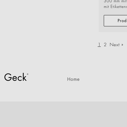
300 mm mit 
mit Etikette
Prod
1
2
Next »
Home