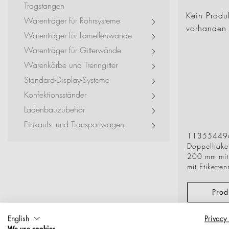
Tragstangen
Kein Produ
Warenträger für Rohrsysteme
vorhanden
Warenträger für Lamellenwände
Warenträger für Gitterwände
Warenkörbe und Trenngitter
Standard-Display-Systeme
Konfektionsständer
Ladenbauzubehör
Einkaufs- und Transportwagen
11355449
Doppelhake
200 mm mit 
mit Etikette
Prod
English
Privacy
We use cookies