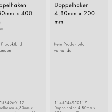
ppelhaken
Doppelhaken
80mm x 400
4,80mm x 200
m
mm
30
 Produktbild
Kein Produktbild
handen
vorhanden
5584960117
1145544950117
pelhaken 4,80mm x
Doppelhaken 4,80mm x