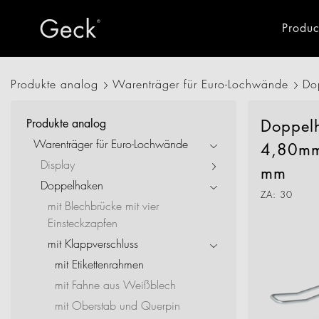
Produc
Produkte analog
Warenträger für Euro-Lochwände
Do
All Products
Fixtures & Fitti
Produkte analog
Doppel
Retail
Warenträger für Euro-Lochwände
4,80mm
Drone Logistics
Display
mm
Doppelhaken
Industry
ZA: 30
mit Blechbrücke mit vier
Einsteckzapfen
Offices + Administrat
mit Klappverschluss
Hotel + Gastro
mit Etikettenrahmen
mit Fahne aus Weißblech
New Living
mit Oberstab und Querpin