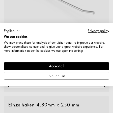
English
Privacy policy
We use cookies
We may place these for analysis of our visitor data, to improve our website,
show personalised content and to give you a great website experience. For
more information about the cookies we use open the settings.
1731520000489
Einzelhaken 4,80mm x 150 mm mit Aufsteckplatte für
Accept all
FO-Rohr, ungelocht verchromt
No, adjust
Produktdetails
Einzelhaken 4,80mm x 250 mm