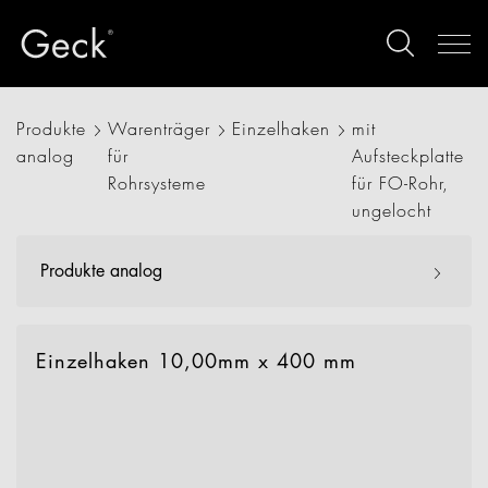
Produkte
Warenträger
Einzelhaken
mit
analog
für
Aufsteckplatte
Rohrsysteme
für FO-Rohr,
ungelocht
Produkte analog
Einzelhaken 10,00mm x 400 mm