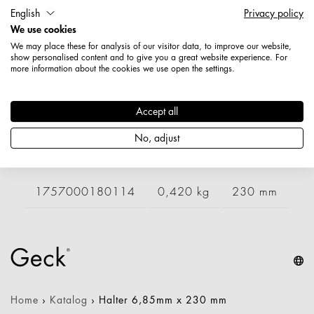
English
Privacy policy
Artikelnummer: 1757200180114
We use cookies
Länge: 230 mm
We may place these for analysis of our visitor data, to improve our website,
Durchmesser / Stärke: 6,85 mm
show personalised content and to give you a great website experience. For
more information about the cookies we use open the settings.
Nettogewicht: 0,424 kg
Varianten
Accept all
No, adjust
Artikelnummer
Gewicht
Länge
Br
1757000180114
0,420 kg
230 mm
Home
›
Katalog
›
Halter 6,85mm x 230 mm