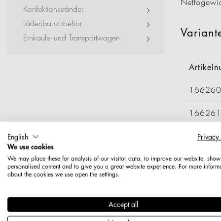
Nettogewi
Exhibitions + Event
Konfektionsständer
Ladenbauzubehör
Service Provider + Sm
Variant
Einkaufs- und Transportwagen
Artikel
16626
16626
16626
English
Privacy
We use cookies
We may place these for analysis of our visitor data, to improve our website, show
personalised content and to give you a great website experience. For more inform
about the cookies we use open the settings.
Accept all
Home
›
Katalog
›
Doppelh