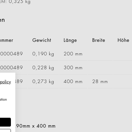
cht: 0,325 kg
When walkways 
know the innova
Geck now.
all Business
en
learn more
nummer
Gewicht
Länge
Breite
Höhe
00000489
0,190 kg
200 mm
10000489
0,228 kg
300 mm
20000489
0,273 kg
400 mm
28 mm
 policy
ation
aken 5,90mm x 400 mm