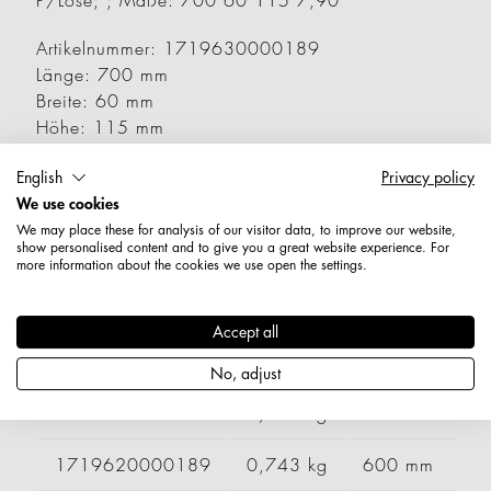
P/Lose; ; Maße: 700 60 115 7,90
Artikelnummer: 1719630000189
Länge: 700 mm
Breite: 60 mm
Höhe: 115 mm
Durchmesser / Stärke: 7,9 mm
English
Privacy policy
Nettogewicht: 0,884 kg
We use cookies
We may place these for analysis of our visitor data, to improve our website,
Varianten
show personalised content and to give you a great website experience. For
more information about the cookies we use open the settings.
Artikelnummer
Gewicht
Länge
B
Accept all
1719600000189
0,589 kg
400 mm
No, adjust
1719610000189
0,666 kg
500 mm
1719620000189
0,743 kg
600 mm