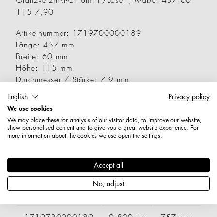
Glanzverzinkt-Chrom. P/Lose; ; Maße: 457 60
115 7,90
Artikelnummer: 1719700000189
Länge: 457 mm
Breite: 60 mm
Höhe: 115 mm
Durchmesser / Stärke: 7,9 mm
Nettogewicht: 0,589 kg
English
Privacy policy
We use cookies
Varianten
We may place these for analysis of our visitor data, to improve our website,
show personalised content and to give you a great website experience. For
more information about the cookies we use open the settings.
Artikelnummer
Gewicht
Länge
B
Accept all
1719710000189
0,666 kg
557 mm
No, adjust
1719720000189
0,743 kg
657 mm