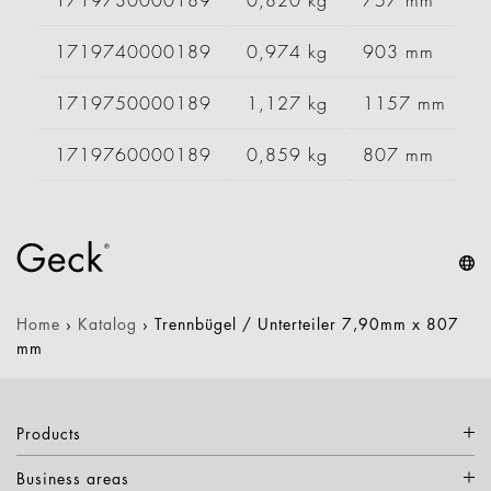
1719730000189
0,820 kg
757 mm
1719740000189
0,974 kg
903 mm
1719750000189
1,127 kg
1157 mm
1719760000189
0,859 kg
807 mm
Home
›
Katalog
›
Trennbügel / Unterteiler 7,90mm x 807
mm
Products
Business areas