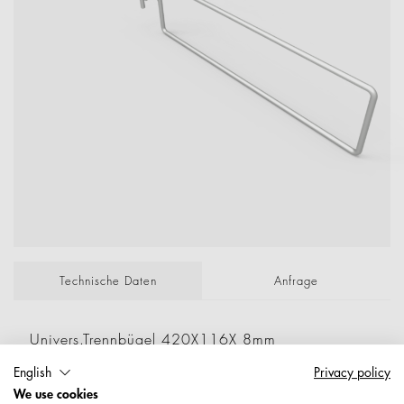
Technische Daten
Anfrage
Univers.Trennbügel 420X116X 8mm
m.Hint.angeschw.U-Bügel pass.f.Re-Schiene
English
Privacy policy
50X20mm Gel. Lichtgrau-Besch.RAL7035 P/Lose;
We use cookies