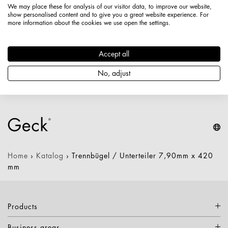
; Maße: 420 116 7,90
We may place these for analysis of our visitor data, to improve our website,
show personalised content and to give you a great website experience. For
Artikelnummer: 1607030005689
more information about the cookies we use open the settings.
Länge: 420 mm
Höhe: 116 mm
Accept all
Durchmesser / Stärke: 7,9 mm
Nettogewicht: 0,500 kg
No, adjust
Keine Varianten verfügbar
Home
›
Katalog
›
Trennbügel / Unterteiler 7,90mm x 420
mm
Products
Business areas