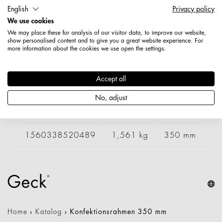
Länge: 378 mm
English
Privacy policy
Breite: 660 mm
We use cookies
Nettogewicht: 1,140 kg
We may place these for analysis of our visitor data, to improve our website,
show personalised content and to give you a great website experience. For
more information about the cookies we use open the settings.
Varianten
Accept all
Artikelnummer
Gewicht
Länge
Br
No, adjust
1560328520489
1,389 kg
378 mm
9
1560338520489
1,561 kg
350 mm
1
Home
›
Katalog
›
Konfektionsrahmen 350 mm