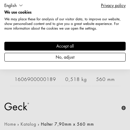
Länge: 755 mm
English
Privacy policy
Breite: 7 mm
We use cookies
Höhe: 401 mm
We may place these for analysis of our visitor data, to improve our website,
Durchmesser / Stärke: 7,9 mm
show personalised content and to give you a great website experience. For
more information about the cookies we use open the settings.
Nettogewicht: 0,660 kg
Varianten
Accept all
No, adjust
Artikelnummer
Gewicht
Länge
Br
1606900000189
0,518 kg
560 mm
7
Home
›
Katalog
›
Halter 7,90mm x 560 mm