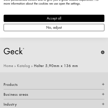
Länge: 136 mm
more information about the cookies we use open the settings.
Breite: 30 mm
Höhe: 60 mm
Accept all
Durchmesser / Stärke: 5,9 mm
Nettogewicht: 0,073 kg
No, adjust
Keine Varianten verfügbar
Home
›
Katalog
›
Halter 5,90mm x 136 mm
Products
Business areas
Industry