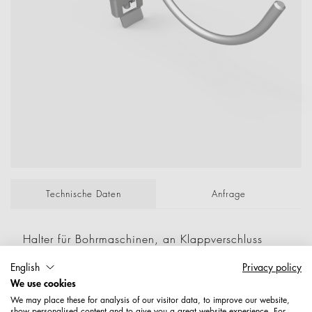
Technische Daten
Anfrage
Halter für Bohrmaschinen, an Klappverschluss
611111600.., alu-weiss-besch. RAL9006,
English
Privacy policy
P/Lose; Maße: 136 30 60 5,90
We use cookies
We may place these for analysis of our visitor data, to improve our website,
Artikelnummer: 1157700006589
show personalised content and to give you a great website experience. For