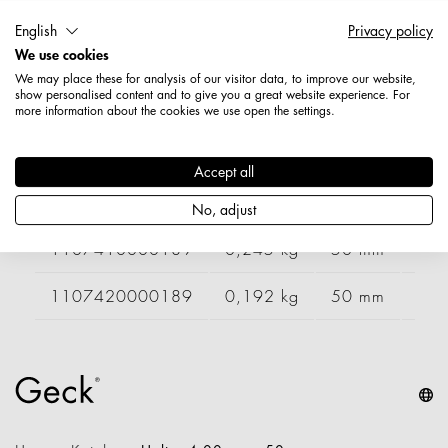
Artikelnummer: 1107430000189
English
Privacy policy
Länge: 50 mm
We use cookies
Durchmesser / Stärke: 4 mm
We may place these for analysis of our visitor data, to improve our website,
Nettogewicht: 0,172 kg
show personalised content and to give you a great website experience. For
more information about the cookies we use open the settings.
Varianten
Accept all
Artikelnummer
Gewicht
Länge
Brei
No, adjust
1107410000189
0,245 kg
50 mm
1107420000189
0,192 kg
50 mm