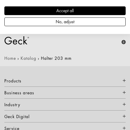
Länge: 203 mm
Nettogewicht: 0,225 kg
Accept all
Keine Varianten verfügbar
No, adjust
Home
›
Katalog
›
Halter 203 mm
Products
Business areas
Industry
Geck Digital
Service