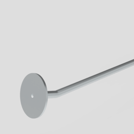
When walkways 
know the innova
Geck now.
all Business
learn more