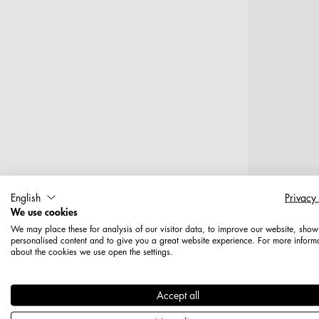
English
Privacy
We use cookies
We may place these for analysis of our visitor data, to improve our website, show
personalised content and to give you a great website experience. For more inform
T
about the cookies we use open the settings.
Aufsteckha
Accept all