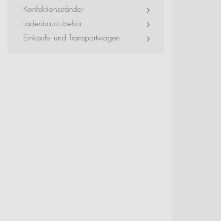
Exhibitions + Event
Konfektionsständer
Ladenbauzubehör
Service Provider + Sm
Einkaufs- und Transportwagen