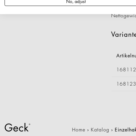
Artikeln
No, adjust
Durchmess
Nettogewi
Variant
Artikel
16811
16812
Home
›
Katalog
›
Einzelh