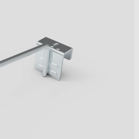
become key figures. Get to
tive system solutions from