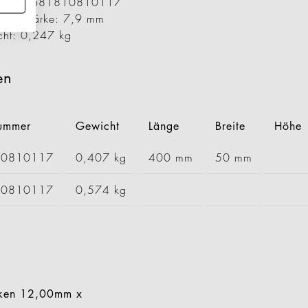
ummer: 1681810810117
er / Stärke: 7,9 mm
cht: 0,247 kg
en
nummer
Gewicht
Länge
Breite
Höhe
20810117
0,407 kg
400 mm
50 mm
30810117
0,574 kg
aken 12,00mm x