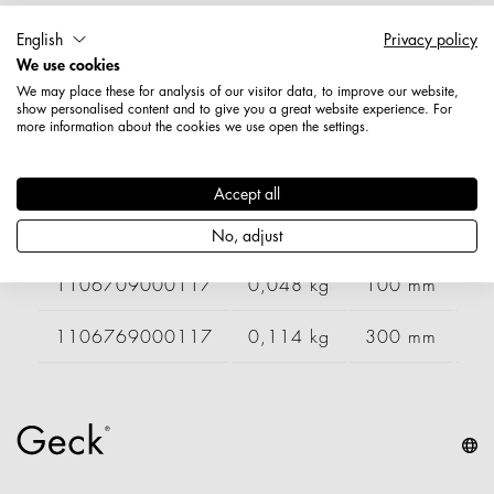
Artikelnummer: 1106749000117
English
Privacy policy
Länge: 200 mm
We use cookies
Durchmesser / Stärke: 6,85 mm
We may place these for analysis of our visitor data, to improve our website,
Nettogewicht: 0,080 kg
show personalised content and to give you a great website experience. For
more information about the cookies we use open the settings.
Varianten
Accept all
Artikelnummer
Gewicht
Länge
Br
No, adjust
1106709000117
0,048 kg
100 mm
1106769000117
0,114 kg
300 mm