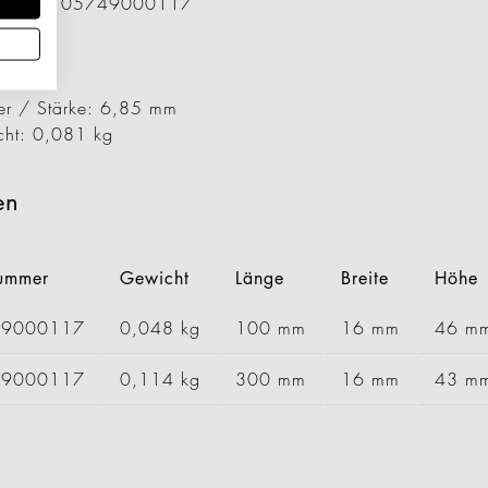
ummer: 1105749000117
00 mm
6 mm
 mm
er / Stärke: 6,85 mm
cht: 0,081 kg
en
nummer
Gewicht
Länge
Breite
Höhe
09000117
0,048 kg
100 mm
16 mm
46 m
69000117
0,114 kg
300 mm
16 mm
43 m