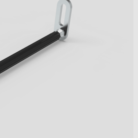
become key figures. Get to
tive system solutions from