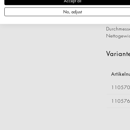
Accept all
Artikeln
Länge: 2
No, adjust
Breite: 1
Höhe: 43
Durchmess
Nettogewi
Variant
Artikel
11057
11057