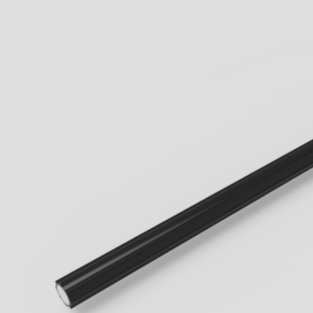
When walkways 
know the innova
Geck now.
all Business
learn more