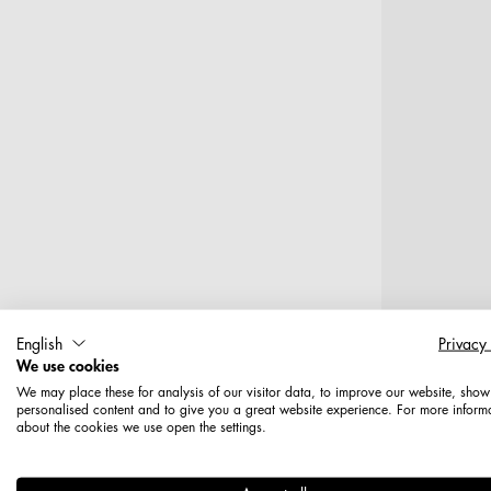
English
Privacy
We use cookies
T
We may place these for analysis of our visitor data, to improve our website, show
personalised content and to give you a great website experience. For more inform
about the cookies we use open the settings.
LP-Haken 6