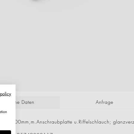
 policy
echnische Daten
Anfrage
ation
,85x200mm,m.Anschraubplatte u.Riffelschlauch; glanzver