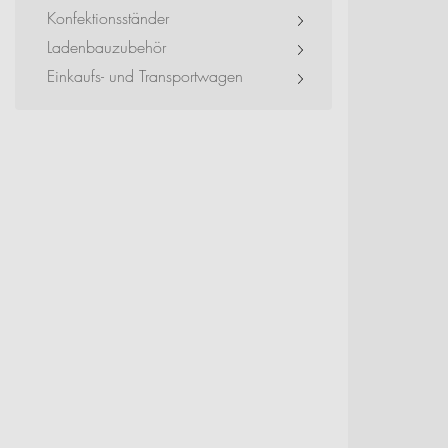
Exhibitions + Event
Konfektionsständer
Ladenbauzubehör
Service Provider + Sm
Einkaufs- und Transportwagen