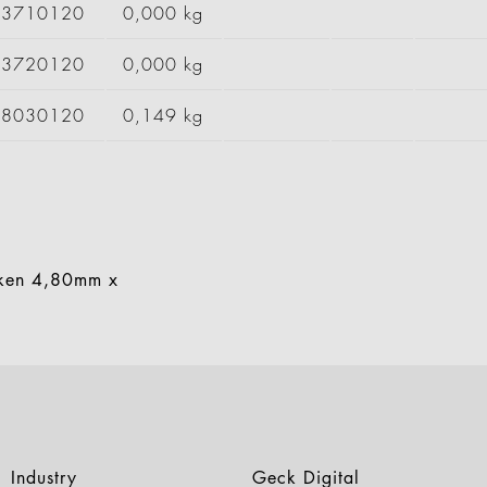
93710120
0,000 kg
93720120
0,000 kg
98030120
0,149 kg
aken 4,80mm x
Industry
Geck Digital