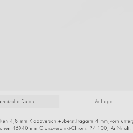
echnische Daten
Anfrage
haken 4,8 mm Klappversch.+überst.Tragarm 4 mm,vorn unte
taschen 45X40 mm Glanzverzinkt-Chrom. P/ 100; ArtNr 