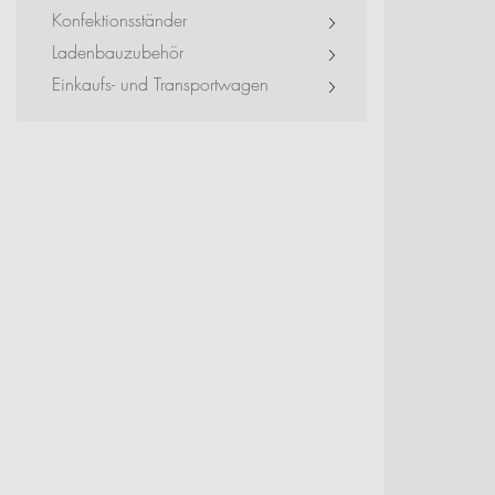
Exhibitions + Event
Konfektionsständer
Ladenbauzubehör
Service Provider + Sm
Einkaufs- und Transportwagen