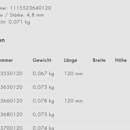
ummer: 1115523640120
er / Stärke: 4,8 mm
cht: 0,071 kg
en
nummer
Gewicht
Länge
Breite
Höhe
23550120
0,067 kg
120 mm
23650120
0,073 kg
23660120
0,078 kg
120 mm
23680120
0,073 kg
23700120
0,074 kg