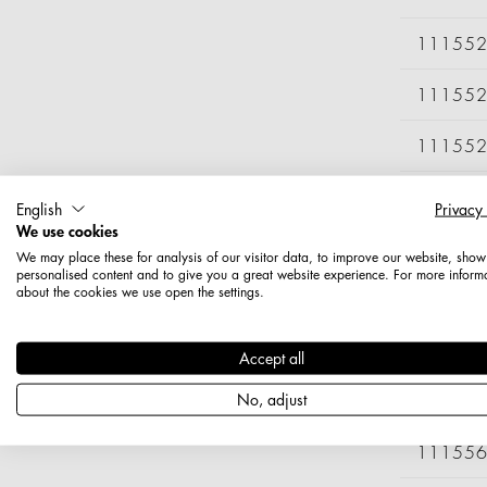
11155
11155
11155
11155
English
Privacy
We use cookies
11155
We may place these for analysis of our visitor data, to improve our website, show
personalised content and to give you a great website experience. For more inform
about the cookies we use open the settings.
11155
11155
Accept all
No, adjust
11155
11155