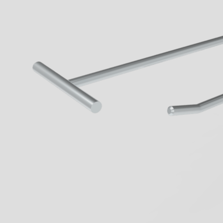
When walkways 
know the innova
Geck now.
all Business
learn more