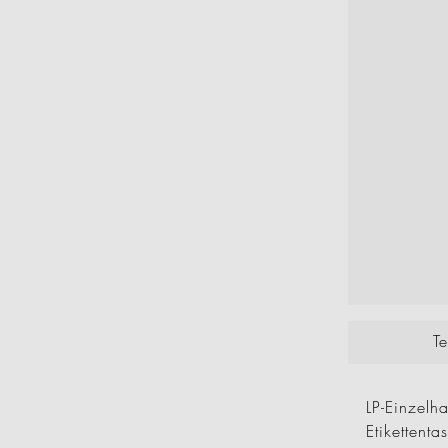
T
LP-Einzel
Etiketten