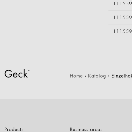
11155
11155
11155
Home
›
Katalog
›
Einzelh
Products
Business areas