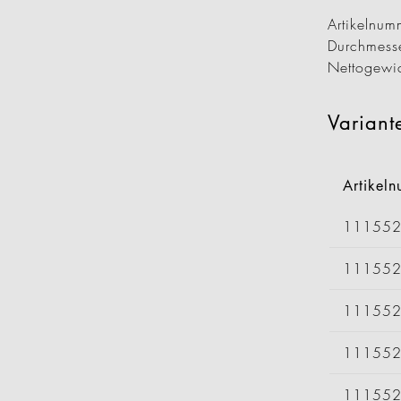
Artikeln
Durchmess
Nettogewi
Variant
Artikel
11155
11155
11155
11155
11155