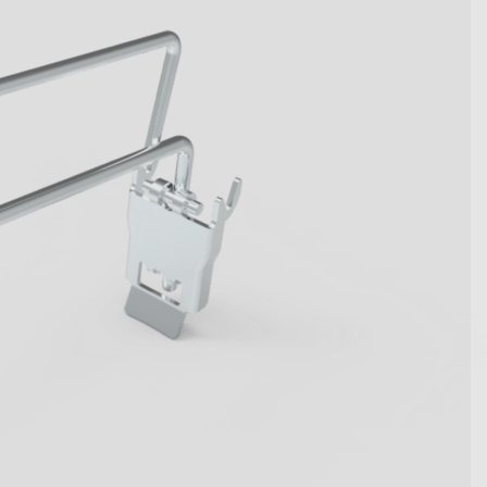
become key figures. Get to
tive system solutions from