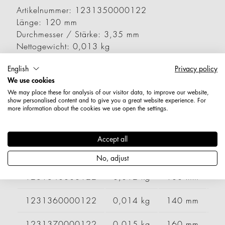
Artikelnummer: 1231350000122
Länge: 120 mm
Durchmesser / Stärke: 3,35 mm
Nettogewicht: 0,013 kg
English
Privacy policy
Varianten
We use cookies
We may place these for analysis of our visitor data, to improve our website,
show personalised content and to give you a great website experience. For
Artikelnummer
Gewicht
Länge
Br
more information about the cookies we use open the settings.
1231320000122
0,009 kg
60 mm
Accept all
1231330000122
0,010 kg
80 mm
No, adjust
1231340000122
0,012 kg
100 mm
1231360000122
0,014 kg
140 mm
1231370000122
0,015 kg
160 mm