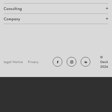
Consulting
Company
©
Legal Notice
Privacy
Geck
2026