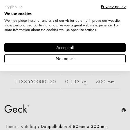
Länge: 400 mm
English
Privacy policy
Durchmesser / Stärke: 4,8 mm
We use cookies
Nettogewicht: 0,161 kg
We may place these for analysis of our visitor data, to improve our website,
show personalised content and to give you a great website experience. For
more information about the cookies we use open the settings.
Varianten
Accept all
Artikelnummer
Gewicht
Länge
Br
No, adjust
1138530000120
0,105 kg
205 mm
6
1138550000120
0,133 kg
300 mm
Home
›
Katalog
›
Doppelhaken 4,80mm x 300 mm