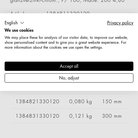
glanzverzinkt-chrom., P/ 100; Maße: 200 4,80
Artikelnummer: 1384811330120
Länge: 200 mm
English
Privacy policy
Durchmesser / Stärke: 4,8 mm
We use cookies
Nettogewicht: 0,100 kg
We may place these for analysis of our visitor data, to improve our website,
show personalised content and to give you a great website experience. For
more information about the cookies we use open the settings.
Varianten
Accept all
Artikelnummer
Gewicht
Länge
Br
No, adjust
1384801330120
0,065 kg
100 mm
1384821330120
0,080 kg
150 mm
1384831330120
0,121 kg
300 mm