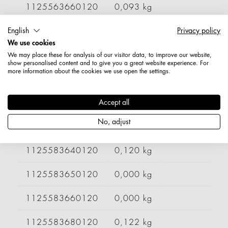
1125563660120
0,093 kg
1125563680120
0,098 kg
English
Privacy policy
We use cookies
1125563700120
0,000 kg
We may place these for analysis of our visitor data, to improve our website,
show personalised content and to give you a great website experience. For
more information about the cookies we use open the settings.
1125563710120
0,097 kg
Accept all
1125563720120
0,000 kg
No, adjust
1125583550120
0,116 kg
300 mm
1125583640120
0,120 kg
1125583650120
0,000 kg
1125583660120
0,000 kg
1125583680120
0,122 kg