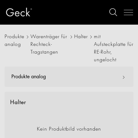
Produkte
Warenträger für
Halter
mit
analog
Rechteck-
Aufsteckplatte für
Tragstangen
RE-Rohr,
ungelocht
Produkte analog
Halter
Kein Produktbild vorhanden