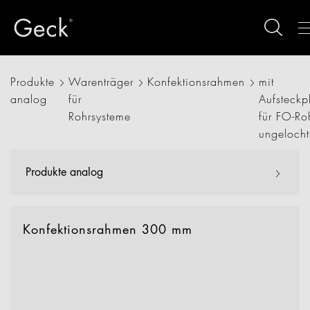
Produkte
Warenträger
Konfektionsrahmen
mit
analog
für
Aufsteckpl
Rohrsysteme
für FO-Ro
ungelocht
Produkte analog
Konfektionsrahmen 300 mm