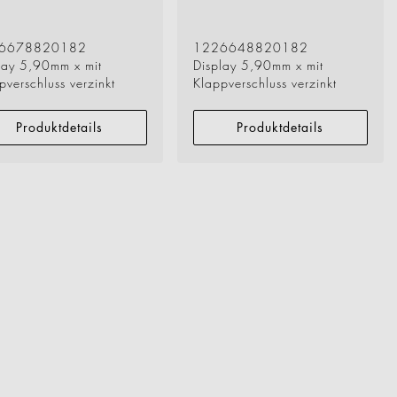
wegen Kennzahlen werden.
t die innovativen Systemlösungen
en.
6678820182
1226648820182
lay 5,90mm x mit
Display 5,90mm x mit
pverschluss verzinkt
Klappverschluss verzinkt
Produktdetails
Produktdetails