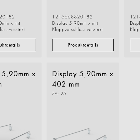
Wenn aus Lauf
Lernen sie jetz
von Geck kenn
Business
20182
1216668820182
121
0mm x mit
Display 5,90mm x mit
Disp
uss verzinkt
Klappverschluss verzinkt
Klap
mehr erfahren
uktdetails
Produktdetails
y 5,90mm x
Display 5,90mm x
m
402 mm
ZA: 25