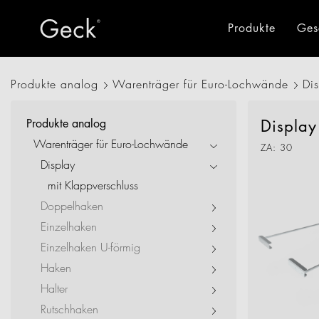
Produkte
Ges
Produkte analog
Warenträger für Euro-Lochwände
Di
Alle Produkte
Warentr
Produkte analog
Displa
Retail
Warenträger für Euro-Lochwände
ZA: 30
Drohnenlogistik
Display
mit Klappverschluss
Industrie
Doppelhaken
Büro + Verwaltung
Einzelhaken
Einzelhaken U-förmig
Hotel + Gastro
Haken
Halter
New Living
Rutschhaken