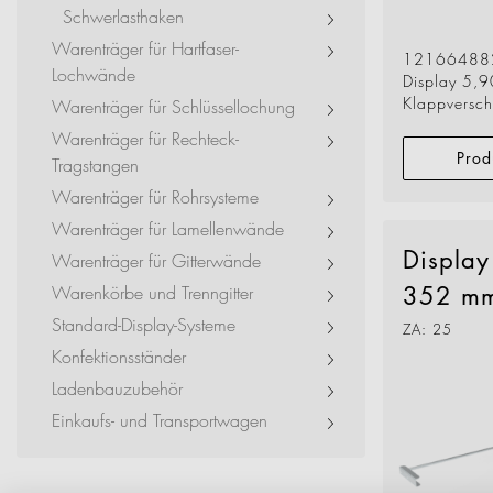
Event + Messe
Schwerlasthaken
Warenträger für Hartfaser-
Dienstleister + Small 
12166488
Lochwände
Display 5,9
Klappverschl
Warenträger für Schlüssellochung
Warenträger für Rechteck-
Prod
Tragstangen
Warenträger für Rohrsysteme
Warenträger für Lamellenwände
Displa
Warenträger für Gitterwände
352 m
Warenkörbe und Trenngitter
Standard-Display-Systeme
ZA: 25
Konfektionsständer
Ladenbauzubehör
Einkaufs- und Transportwagen