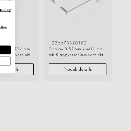
 policy
ation
20182
1226678820182
90mm x 352 mm
Display 5,90mm x 402 mm
schluss verzinkt
mit Klappverschluss verzinkt
uktdetails
Produktdetails