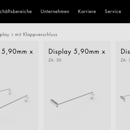
chäftsbereiche
Unternehmen
Karriere
Service
splay
mit Klappverschluss
äger
Einkaufswagen
Über uns
Beratung
Preisauszeichnung
Historie
Downloads
Umwelt
Displays
I
Geck Di
y 5,90mm x
Display 5,90mm x
Di
ZA: 30
ZA: 