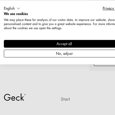
English
Privacy
We use cookies
We may place these for analysis of our visitor data, to improve our website, show
personalised content and to give you a great website experience. For more inform
about the cookies we use open the settings.
12266688
Display 5,
Accept all
mit Klappver
No, adjust
Prod
Start