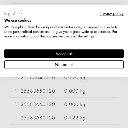
1125563680120
0,098 kg
English
Privacy policy
We use cookies
1125563700120
0,000 kg
We may place these for analysis of our visitor data, to improve our website,
show personalised content and to give you a great website experience. For
more information about the cookies we use open the settings.
1125563710120
0,097 kg
1125563720120
0,000 kg
Accept all
1125583550120
0,116 kg
300 mm
No, adjust
1125583640120
0,120 kg
1125583650120
0,000 kg
1125583660120
0,000 kg
1125583680120
0,122 kg