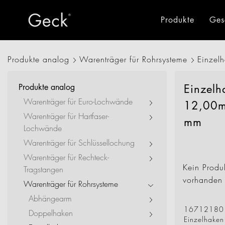
Produkte
Ges
Produkte analog
Warenträger für Rohrsysteme
Einzel
Alle Produkte
Warentr
Produkte analog
Einzelh
Retail
Warenträger für Euro-Lochwände
12,00m
Drohnenlogistik
Warenträger für Hartfaser-
mm
Lochwände
Industrie
Warenträger für Schlüssellochung
Warenträger für Rechteck-
Büro + Verwaltung
Kein Produ
Tragstangen
vorhanden
Hotel + Gastro
Warenträger für Rohrsysteme
Abhängearm
New Living
16712180
Doppelhaken
Einzelhake