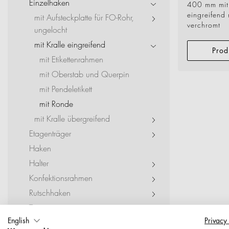
Einzelhaken
Event + Messe
400 mm mit 
eingreifend 
mit Aufsteckplatte für FO-Rohr,
verchromt
Dienstleister + Small 
ungelocht
mit Kralle eingreifend
Prod
mit Etikettenrahmen
mit Oberstab und Querpin
mit Pendeletikett
mit Ronde
mit Kralle übergreifend
Etagenträger
Haken
Halter
Konfektionsrahmen
Rutschhaken
Tragestange
English
Privacy
Warenträger für Lamellenwände