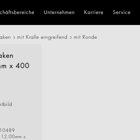
chäftsbereiche
Unternehmen
Karriere
Service
haken
mit Kralle eingreifend
mit Ronde
äger
Einkaufswagen
Über uns
Beratung
Preisauszeichnung
Historie
Downloads
Umwelt
Displays
I
Geck Di
aken
m x 400
ktbild
10489
n 12,00mm x