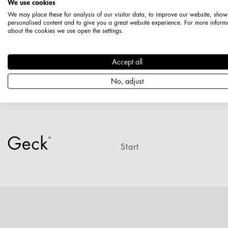
We use cookies
Warenträger für Gitterwände
We may place these for analysis of our visitor data, to improve our website, show
Warenkörbe und Trenngitter
personalised content and to give you a great website experience. For more inform
about the cookies we use open the settings.
Standard-Display-Systeme
Konfektionsständer
Accept all
Ladenbauzubehör
No, adjust
Einkaufs- und Transportwagen
Start