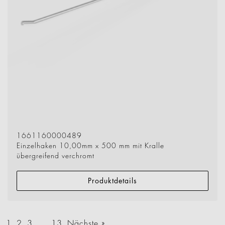
1661160000489
Einzelhaken 10,00mm x 500 mm mit Kralle
übergreifend verchromt
Produktdetails
1
2
3
…
13
Nächste »