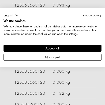
1125563660120
0,093 kg
English
Privacy policy
1125563680120
0,098 kg
We use cookies
We may place these for analysis of our visitor data, to improve our website,
1125563700120
0,000 kg
show personalised content and to give you a great website experience. For
more information about the cookies we use open the settings.
1125563710120
0,097 kg
Accept all
1125563720120
0,000 kg
No, adjust
1125583640120
0,120 kg
1125583650120
0,000 kg
1125583660120
0,000 kg
1125583680120
0,122 kg
1125583700120
0,000 kg