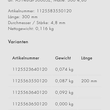
alt: A5148QP30005Z; Maße: 300 4,80
Artikelnummer: 1125583550120
Länge: 300 mm
Durchmesser / Stärke: 4,8 mm
Nettogewicht: 0,116 kg
Varianten
Artikelnummer
Gewicht
Länge
Br
1125523640120
0,074 kg
1125563550120
0,087 kg
200 mm
1125563640120
0,092 kg
1125563650120
0,000 kg