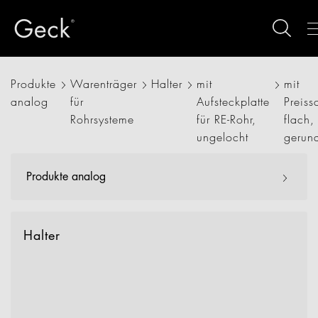
Produkte
Warenträger
Halter
mit
mit
analog
für
Aufsteckplatte
Preiss
Rohrsysteme
für RE-Rohr,
flach,
ungelocht
gerun
Produkte analog
Halter