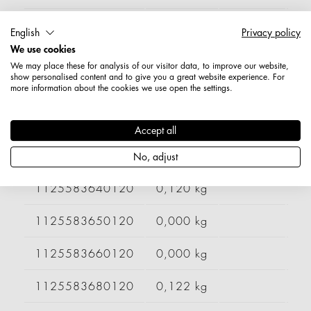
1125563680120
0,098 kg
English
Privacy policy
We use cookies
1125563700120
0,000 kg
We may place these for analysis of our visitor data, to improve our website,
show personalised content and to give you a great website experience. For
more information about the cookies we use open the settings.
1125563710120
0,097 kg
1125563720120
0,000 kg
Accept all
1125583550120
0,116 kg
300 mm
No, adjust
1125583640120
0,120 kg
1125583650120
0,000 kg
1125583660120
0,000 kg
1125583680120
0,122 kg