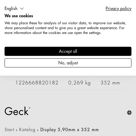
Länge: 402 mm
English
Privacy policy
Durchmesser / Stärke: 5,9 mm
We use cookies
Nettogewicht: 0,290 kg
We may place these for analysis of our visitor data, to improve our website,
show personalised content and to give you a great website experience. For
more information about the cookies we use open the settings.
Varianten
Accept all
Artikelnummer
Gewicht
Länge
Br
No, adjust
1226648820182
0,116 kg
1226668820182
0,269 kg
352 mm
Start
›
Katalog
›
Display 5,90mm x 352 mm