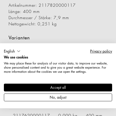
Artikelnummer: 2117820000117
Länge: 400 mm
Durchmesser / Stärke: 7,9 mm
Nettogewicht: 0,251 kg
Varianten
English
Privacy policy
Artikelnummer
Gewicht
Länge
Br
We use cookies
We may place these for analysis of our visitor data, to improve our website,
2117120000117
0,000 kg
400 mm
show personalised content and to give you a great website experience. For
more information about the cookies we use open the settings.
2117130000117
0,000 kg
500 mm
Accept all
2117600000117
0,000 kg
200 mm
No, adjust
2117610000117
0,000 kg
300 mm
2117620000117
0,000 kg
400 mm