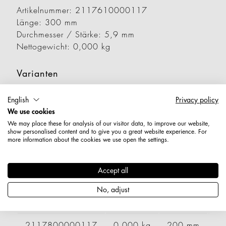
Artikelnummer: 2117610000117
Länge: 300 mm
Durchmesser / Stärke: 5,9 mm
Nettogewicht: 0,000 kg
Varianten
English
Privacy policy
Artikelnummer
Gewicht
Länge
Br
We use cookies
We may place these for analysis of our visitor data, to improve our website,
2117120000117
0,000 kg
400 mm
show personalised content and to give you a great website experience. For
more information about the cookies we use open the settings.
2117130000117
0,000 kg
500 mm
Accept all
2117600000117
0,000 kg
200 mm
No, adjust
2117620000117
0,000 kg
400 mm
2117800000117
0,000 kg
200 mm