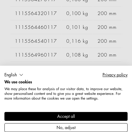
1115564320117
0,100 kg
200 mm
1115564460117
0,101 kg
200 mm
1115564540117
0,116 kg
200 mm
1115564960117
0,108 kg
200 mm
1115564980117
0,109 kg
200 mm
English
Privacy policy
We use cookies
1115565000117
0,102 kg
200 mm
We may place these for analysis of our visitor data, to improve our website,
show personalised content and to give you a great website experience. For
1115568020117
0,098 kg
200 mm
more information about the cookies we use open the settings.
1115584060117
0,113 kg
300 mm
Accept all
1115584090117
0,118 kg
300 mm
No, adjust