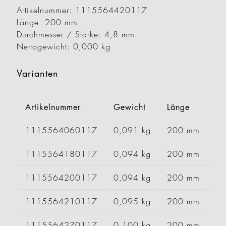
Artikelnummer: 1115564420117
Länge: 200 mm
Durchmesser / Stärke: 4,8 mm
Nettogewicht: 0,000 kg
Varianten
Artikelnummer
Gewicht
Länge
Br
1115564060117
0,091 kg
200 mm
1115564180117
0,094 kg
200 mm
1115564200117
0,094 kg
200 mm
1115564210117
0,095 kg
200 mm
1115564270117
0,100 kg
200 mm