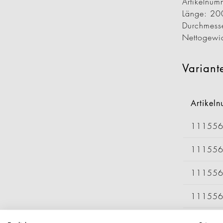
Artikeln
Länge: 2
Durchmess
Nettogewi
Variant
Artikel
11155
11155
11155
11155
11155