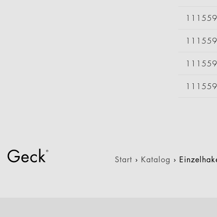
11155
11155
11155
11155
Start
›
Katalog
›
Einzelha