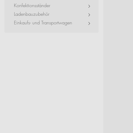
Event + Messe
Konfektionsständer
Ladenbauzubehör
Dienstleister + Small 
Einkaufs- und Transportwagen