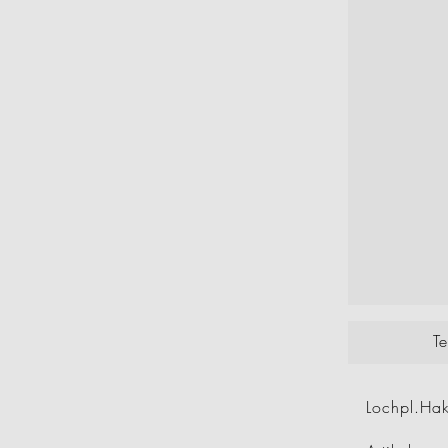
T
Lochpl.Ha