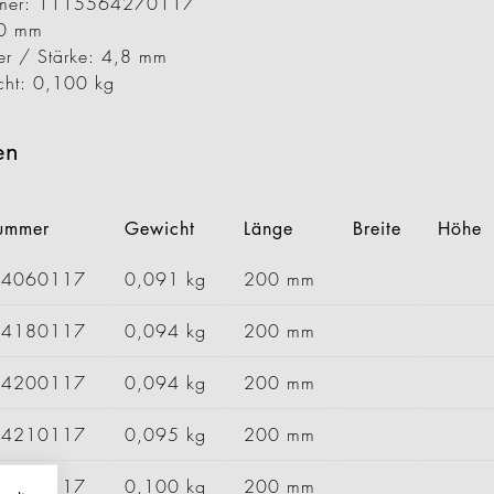
ummer: 1115564270117
00 mm
er / Stärke: 4,8 mm
cht: 0,100 kg
en
nummer
Gewicht
Länge
Breite
Höhe
64060117
0,091 kg
200 mm
64180117
0,094 kg
200 mm
64200117
0,094 kg
200 mm
64210117
0,095 kg
200 mm
64320117
0,100 kg
200 mm