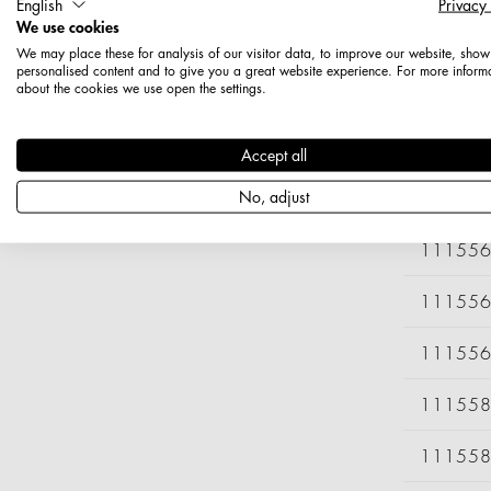
English
Privacy
We use cookies
11155
We may place these for analysis of our visitor data, to improve our website, show
personalised content and to give you a great website experience. For more inform
about the cookies we use open the settings.
11155
11155
Accept all
No, adjust
11155
11155
11155
11155
11155
11155