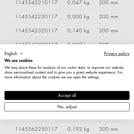
1145542210117
0,047 kg
200 mm
1145542230117
0,000 kg
200 mm
1145542320117
0,140 kg
200 mm
1145542490117
0,000 kg
200 mm
English
Privacy policy
1145542520117
0,152 kg
200 mm
We use cookies
We may place these for analysis of our visitor data, to improve our website,
1145543550117
0,136 kg
200 mm
show personalised content and to give you a great website experience. For
more information about the cookies we use open the settings.
1145562110117
0,178 kg
300 mm
Accept all
1145562200117
0,174 kg
300 mm
No, adjust
1145562230117
0,189 kg
300 mm
1145562250117
0,192 kg
300 mm