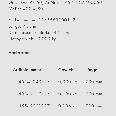
Gef.: -Gz- P/ 50; ArtNr alt: A5248CA400050;
Maße: 400 4,80
Artikelnummer: 1145583000117
Länge: 400 mm
Durchmesser / Stärke: 4,8 mm
Nettogewicht: 0,000 kg
Varianten
Artikelnummer
Gewicht
Länge
Br
1145542040117
0,000 kg
200 mm
1145542110117
0,150 kg
200 mm
1145542200117
0,136 kg
200 mm