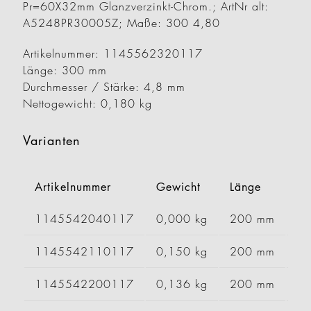
Pr=60X32mm Glanzverzinkt-Chrom.; ArtNr alt:
A5248PR30005Z; Maße: 300 4,80
Artikelnummer: 1145562320117
Länge: 300 mm
Durchmesser / Stärke: 4,8 mm
Nettogewicht: 0,180 kg
Varianten
Artikelnummer
Gewicht
Länge
Br
1145542040117
0,000 kg
200 mm
1145542110117
0,150 kg
200 mm
1145542200117
0,136 kg
200 mm