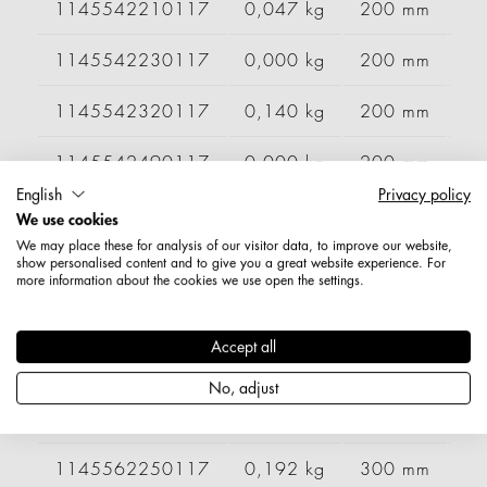
1145542210117
0,047 kg
200 mm
1145542230117
0,000 kg
200 mm
1145542320117
0,140 kg
200 mm
1145542490117
0,000 kg
200 mm
English
Privacy policy
1145542520117
0,152 kg
200 mm
We use cookies
We may place these for analysis of our visitor data, to improve our website,
1145543550117
0,136 kg
200 mm
show personalised content and to give you a great website experience. For
more information about the cookies we use open the settings.
1145562110117
0,178 kg
300 mm
Accept all
1145562200117
0,174 kg
300 mm
No, adjust
1145562230117
0,189 kg
300 mm
1145562250117
0,192 kg
300 mm