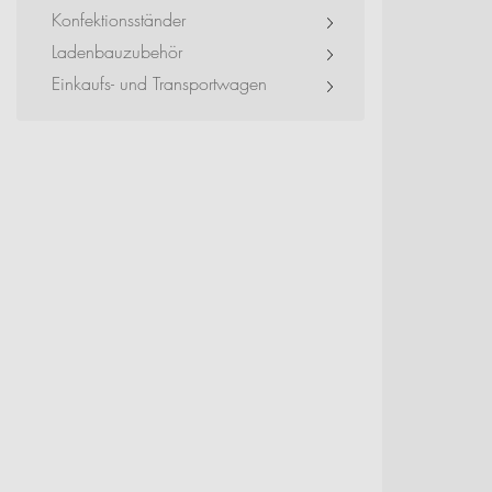
Event + Messe
Konfektionsständer
Ladenbauzubehör
Dienstleister + Small 
Einkaufs- und Transportwagen