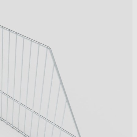
wegen Kennzahlen werden.
t die innovativen Systemlösungen
en.