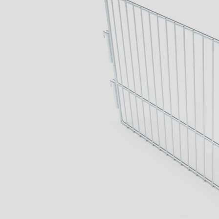
Wenn aus Lauf
Lernen sie jetz
von Geck kenn
Business
mehr erfahren