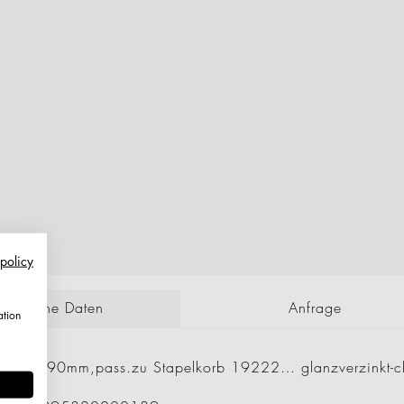
 policy
echnische Daten
Anfrage
ation
er 685x390mm,pass.zu Stapelkorb 19222… glanzverzinkt-c