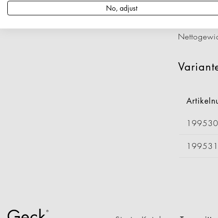
Artikeln
No, adjust
Länge: 7
Höhe: 26
Nettogewi
Variant
Artikel
19953
19953