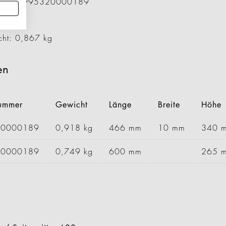
ummer: 1995320000189
00 mm
5 mm
cht: 0,867 kg
en
nummer
Gewicht
Länge
Breite
Höhe
00000189
0,918 kg
466 mm
10 mm
340 
10000189
0,749 kg
600 mm
265 