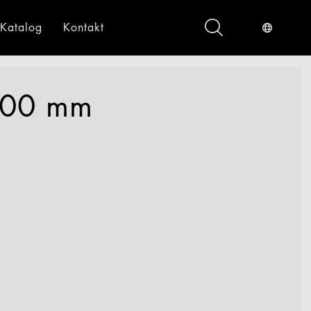
Katalog
Kontakt
ndustrieservices
Digital
 700 mm
gital