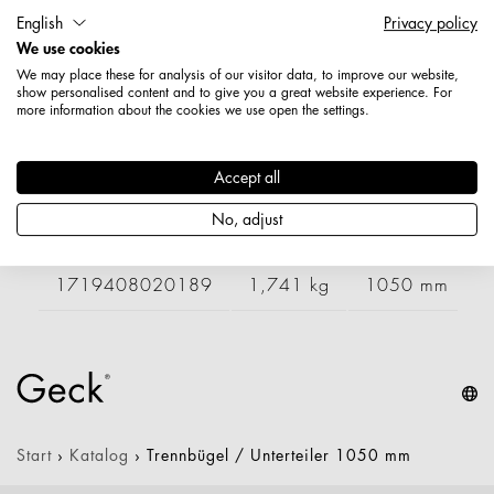
Artikelnummer: 1719418020189
English
Privacy policy
Länge: 1200 mm
We use cookies
Höhe: 500 mm
We may place these for analysis of our visitor data, to improve our website,
show personalised content and to give you a great website experience. For
Nettogewicht: 1,812 kg
more information about the cookies we use open the settings.
Varianten
Accept all
No, adjust
Artikelnummer
Gewicht
Länge
B
1719408020189
1,741 kg
1050 mm
Start
›
Katalog
›
Trennbügel / Unterteiler 1050 mm