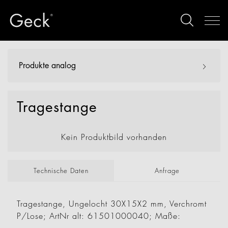
Produkte analog
Tragestange
Kein Produktbild vorhanden
Technische Daten
Anfrage
Tragestange, Ungelocht 30X15X2 mm, Verchromt
P/Lose; ArtNr alt: 61501000040; Maße: