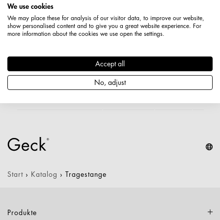
We use cookies
Varianten
We may place these for analysis of our visitor data, to improve our website,
show personalised content and to give you a great website experience. For
more information about the cookies we use open the settings.
Artikelnummer
Gewicht
Länge
Breit
Accept all
1550000000489
1,130 kg
No, adjust
1550010000489
1,230 kg
Start
›
Katalog
›
Tragestange
Produkte