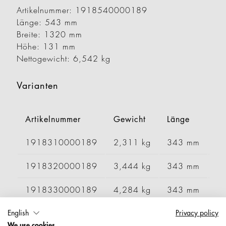
Artikelnummer: 1918540000189
Länge: 543 mm
Breite: 1320 mm
Höhe: 131 mm
Nettogewicht: 6,542 kg
Varianten
Artikelnummer
Gewicht
Länge
Br
1918310000189
2,311 kg
343 mm
6
1918320000189
3,444 kg
343 mm
1
1918330000189
4,284 kg
343 mm
1
English
Privacy policy
1918340000189
4,572 kg
343 mm
1
We use cookies