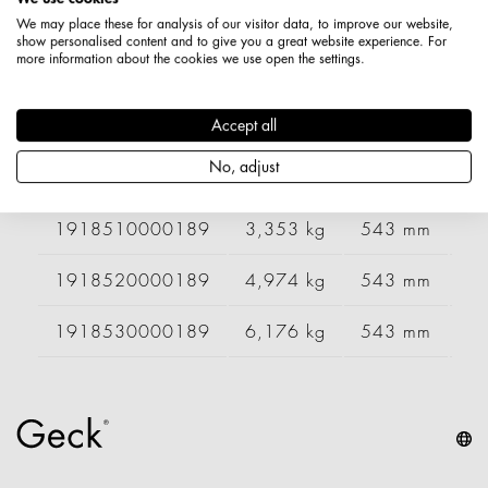
1918410000189
2,833 kg
443 mm
6
We may place these for analysis of our visitor data, to improve our website,
show personalised content and to give you a great website experience. For
more information about the cookies we use open the settings.
1918420000189
4,209 kg
443 mm
9
Accept all
1918430000189
5,232 kg
443 mm
1
No, adjust
1918440000189
5,500 kg
443 mm
1
1918510000189
3,353 kg
543 mm
6
1918520000189
4,974 kg
543 mm
9
1918530000189
6,176 kg
543 mm
1