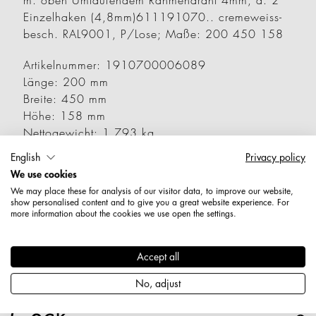
m. oben Umlaufendem Rahmendraht 4mm, a. 2
Einzelhaken (4,8mm)611191070.. cremeweiss-
besch. RAL9001, P/Lose; Maße: 200 450 158
Artikelnummer: 1910700006089
Länge: 200 mm
Breite: 450 mm
Höhe: 158 mm
Nettogewicht: 1,793 kg
English
Privacy policy
Varianten
We use cookies
We may place these for analysis of our visitor data, to improve our website,
show personalised content and to give you a great website experience. For
more information about the cookies we use open the settings.
Artikelnummer
Gewicht
Länge
Br
1910600006089
0,673 kg
200 mm
2
Accept all
No, adjust