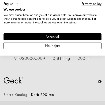
Länge: 200 mm
English
Privacy policy
Breite: 600 mm
We use cookies
Höhe: 150 mm
We may place these for analysis of our visitor data, to improve our website,
show personalised content and to give you a great website experience. For
Nettogewicht: 1,116 kg
more information about the cookies we use open the settings.
Varianten
Accept all
No, adjust
Artikelnummer
Gewicht
Länge
Br
1910200006089
0,811 kg
200 mm
4
Start
›
Katalog
›
Korb 200 mm