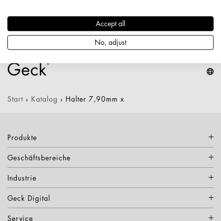
Durchmesser / Stärke: 7,9 mm
Nettogewicht: 0,352 kg
Accept all
Keine Varianten verfügbar
No, adjust
Start
›
Katalog
›
Halter 7,90mm x
Produkte
Geschäftsbereiche
Industrie
Geck Digital
Service