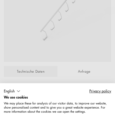
Technische Daten
Anfrage
Abhängearm f.Tennisschläger+ Hängeware –
English
Privacy policy
Verchromt -; ArtNr alt: 27860500040; Maße:
We use cookies
7,90
We may place these for analysis of our visitor data, to improve our website,
show personalised content and to give you a great website experience. For
Artikelnummer: 1478538060489
more information about the cookies we use open the settings.