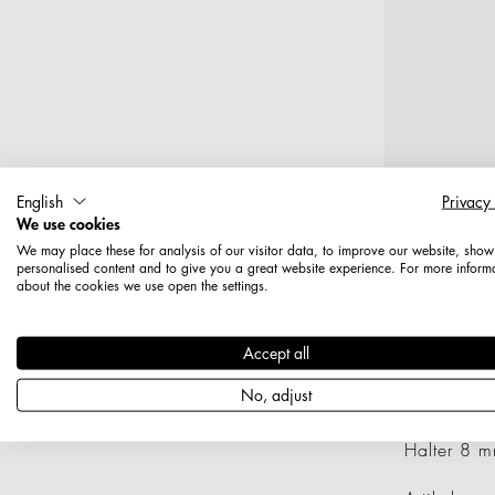
English
Privacy
We use cookies
We may place these for analysis of our visitor data, to improve our website, show
personalised content and to give you a great website experience. For more inform
about the cookies we use open the settings.
Accept all
T
No, adjust
Halter 8 