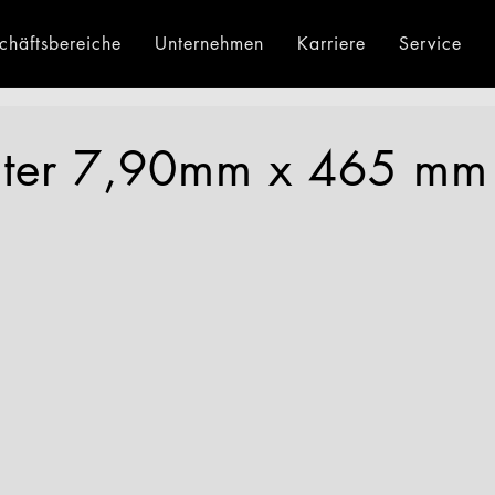
chäftsbereiche
Unternehmen
Karriere
Service
äger
Einkaufswagen
Über uns
Beratung
Preisauszeichnung
Historie
Downloads
Umwelt
Displays
I
lter 7,90mm x 465 mm
Geck Di