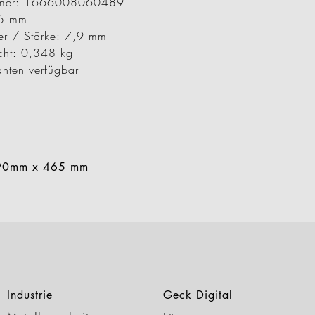
ummer: 1666008060489
65 mm
er / Stärke: 7,9 mm
cht: 0,348 kg
anten verfügbar
,90mm x 465 mm
Industrie
Geck Digital