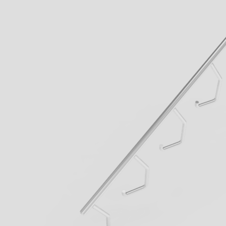
Wenn aus Lauf
Lernen sie jetz
von Geck kenn
Business
mehr erfahren