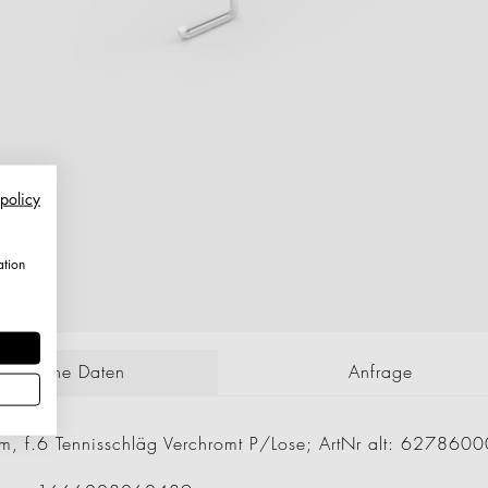
 policy
ation
echnische Daten
Anfrage
mm, f.6 Tennisschläg Verchromt P/Lose; ArtNr alt: 6278