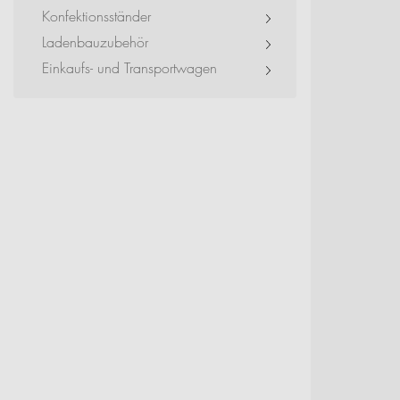
Event + Messe
Konfektionsständer
Ladenbauzubehör
Dienstleister + Small 
Einkaufs- und Transportwagen