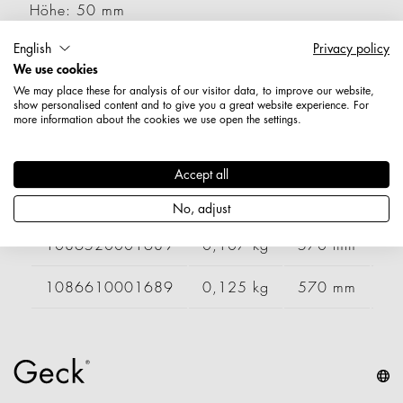
Höhe: 50 mm
Durchmesser / Stärke: 4,8 mm
English
Privacy policy
Nettogewicht: 0,093 kg
We use cookies
We may place these for analysis of our visitor data, to improve our website,
Varianten
show personalised content and to give you a great website experience. For
more information about the cookies we use open the settings.
Artikelnummer
Gewicht
Länge
Br
Accept all
1086500001689
0,079 kg
No, adjust
1086520001689
0,107 kg
570 mm
1086610001689
0,125 kg
570 mm