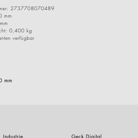
ummer: 2737708070489
00 mm
5 mm
cht: 0,400 kg
anten verfügbar
00 mm
Industrie
Geck Digital