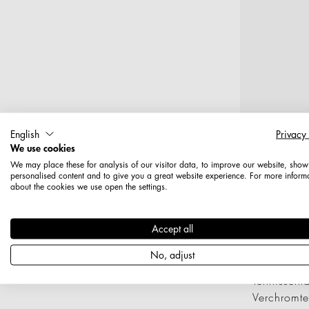
English
Privacy
We use cookies
We may place these for analysis of our visitor data, to improve our website, show
personalised content and to give you a great website experience. For more inform
about the cookies we use open the settings.
Accept all
T
No, adjust
Tennissch
Verchromte