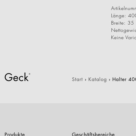
Artikeln
Länge: 4
Breite: 3
Nettogewi
Keine Vari
Start
›
Katalog
›
Halter 4
Produkte
Geschäftsbereiche