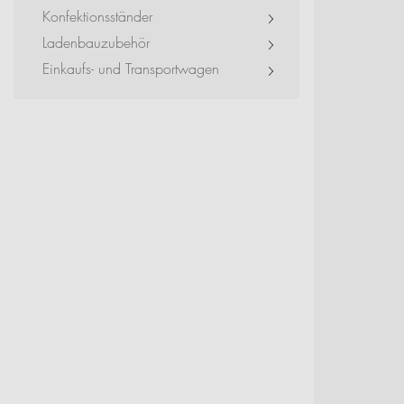
Event + Messe
Konfektionsständer
Ladenbauzubehör
Dienstleister + Small 
Einkaufs- und Transportwagen