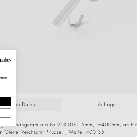
 policy
ation
echnische Daten
Anfrage
läger-Abhängearm aus Fo 20X10X1.5mm, L=400mm, an Plat
n Gleiter Verchromt P/Lose; ; Maße: 400 35