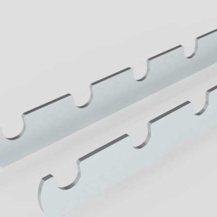
Wenn aus Lauf
Lernen sie jetz
von Geck kenn
Business
mehr erfahren