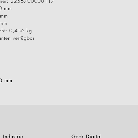
ummer: 2256700000117
00 mm
6 mm
 mm
cht: 0,456 kg
anten verfügbar
00 mm
Industrie
Geck Digital