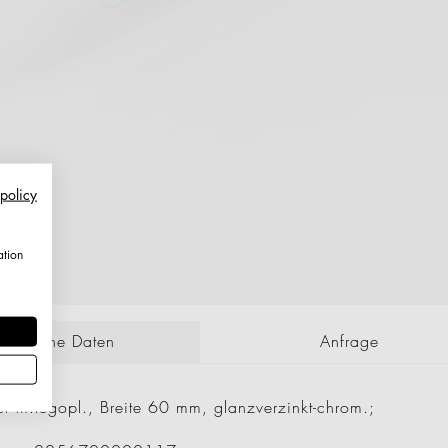
 policy
ation
echnische Daten
Anfrage
er m.Tegopl., Breite 60 mm, glanzverzinkt-chrom.;