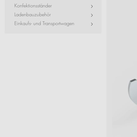
Event + Messe
Konfektionsständer
Ladenbauzubehör
Dienstleister + Small 
Einkaufs- und Transportwagen