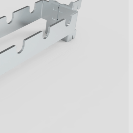
wegen Kennzahlen werden.
t die innovativen Systemlösungen
en.