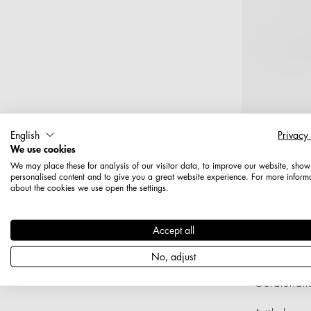
English
Privacy
We use cookies
We may place these for analysis of our visitor data, to improve our website, show
personalised content and to give you a great website experience. For more inform
about the cookies we use open the settings.
Accept all
T
No, adjust
Gerätehalt